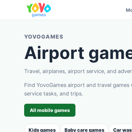
Mo
YOVOGAMES
Airport game
Travel, airplanes, airport service, and adve
Find YovoGames airport and travel games w
service tasks, and trips.
All mobile games
Kids games
Baby care games
Car wa