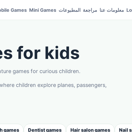
Lo
معلومات عنا
مراجعة
المطبوعات
Mini Games
bile Games
s for kids
nture games for curious children.
here children explore planes, passengers,
sh games
Dentist games
Hair salon games
Nail 