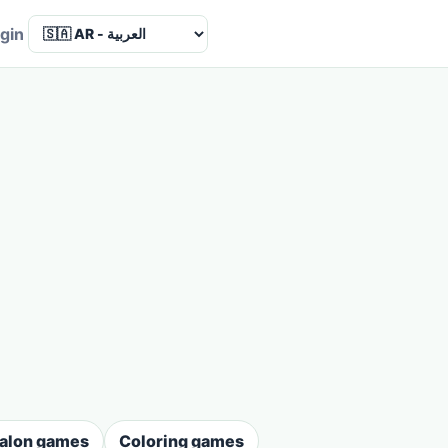
Language
gin
salon games
Coloring games