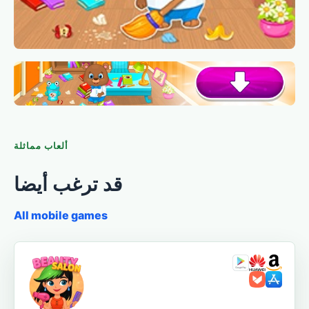
ألعاب مماثلة
قد ترغب أيضا
All mobile games