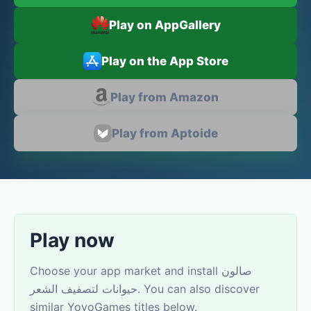
Play on AppGallery
Play on the App Store
Play from Amazon
Play from Aptoide
Play now
Choose your app market and install صالون
حيوانات لتصفيف الشعر. You can also discover
similar YovoGames titles below.