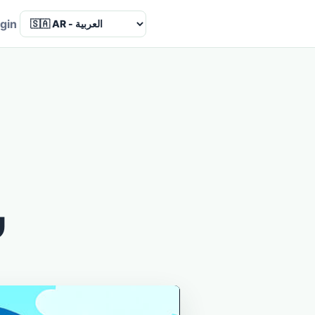
Language
gin
ش