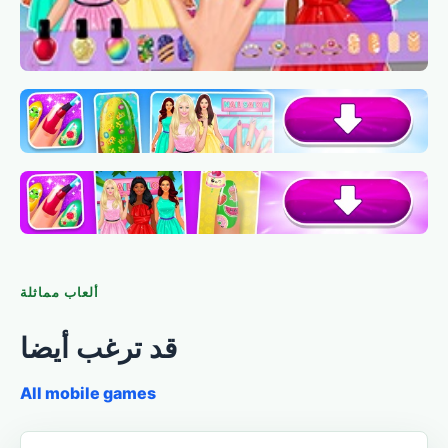
ألعاب مماثلة
قد ترغب أيضا
All mobile games