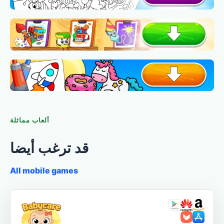
ألعاب مماثلة
قد ترغب أيضا
All mobile games