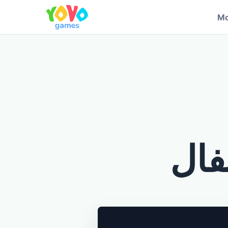
Mo
فال