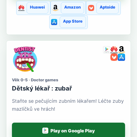
Huawei
Amazon
Aptoide
App Store
Věk 0-5 · Doctor games
Dětský lékař : zubař
Staňte se pečujícím zubním lékařem! Léčte zuby
mazlíčků ve hrách!
Play on Google Play