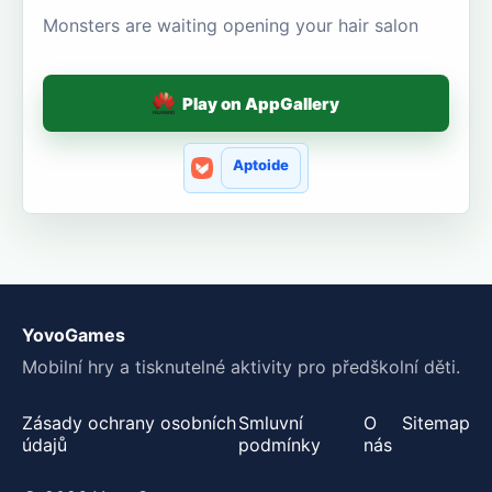
Monsters are waiting opening your hair salon
Play on AppGallery
Aptoide
YovoGames
Mobilní hry a tisknutelné aktivity pro předškolní děti.
Zásady ochrany osobních
Smluvní
O
Sitemap
údajů
podmínky
nás