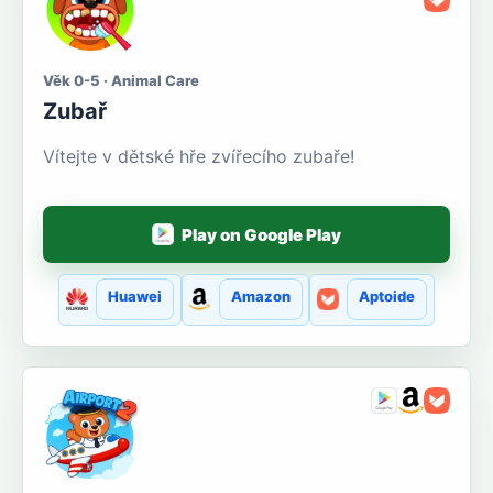
Věk 0-5 · Animal Care
Zubař
Vítejte v dětské hře zvířecího zubaře!
Play on Google Play
Huawei
Amazon
Aptoide