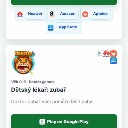
Huawei
Amazon
Aptoide
App Store
Věk 0-5 · Doctor games
Dětský lékař: zubař
Doktor Zubař vám pomůže léčit zuby!
Play on Google Play