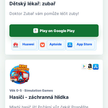
Dětský lékař: zubař
Doktor Zubař vám pomůže léčit zuby!
Play on Google Play
Huawei
Aptoide
App Store
Věk 0-5 · Simulation Games
Hasiči - záchranná hlídka
Mladý hasič jít! Požární vůz čeká! Pospěšte,