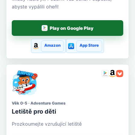
abyste vypálili oheň!
Play on Google Play
Amazon
App Store
Věk 0-5 · Adventure Games
Letiště pro děti
Prozkoumejte vzrušující letiště