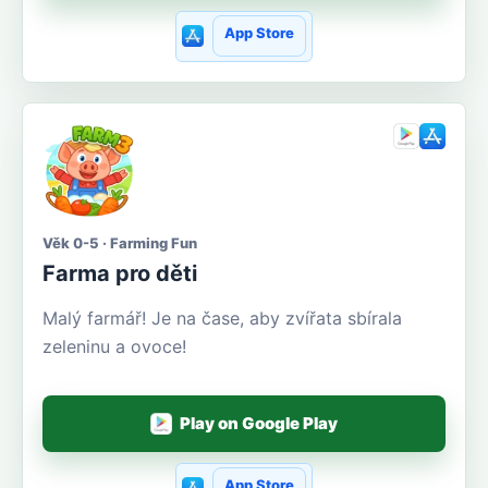
App Store
Věk 0-5 · Farming Fun
Farma pro děti
Malý farmář! Je na čase, aby zvířata sbírala
zeleninu a ovoce!
Play on Google Play
App Store