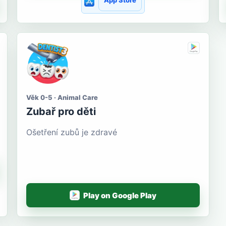
App Store
Věk 0-5 · Animal Care
Zubař pro děti
Ošetření zubů je zdravé
Play on Google Play