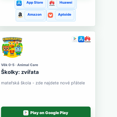
App Store
Huawei
Amazon
Aptoide
Věk 0-5 · Animal Care
Školky: zvířata
mateřská škola - zde najdete nové přátele
Play on Google Play