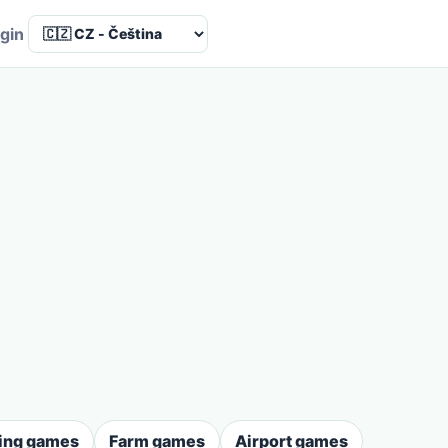
Language
gin
ing games
Farm games
Airport games