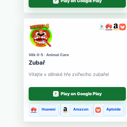
Play on Google Play
Věk 0-5 · Animal Care
Zubař
Vítejte v dětské hře zvířecího zubaře!
Play on Google Play
Huawei
Amazon
Aptoide