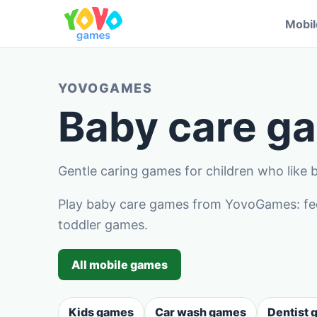
Mobi
YOVOGAMES
Baby care g
Gentle caring games for children who like b
Play baby care games from YovoGames: feed,
toddler games.
All mobile games
Kids games
Car wash games
Dentist