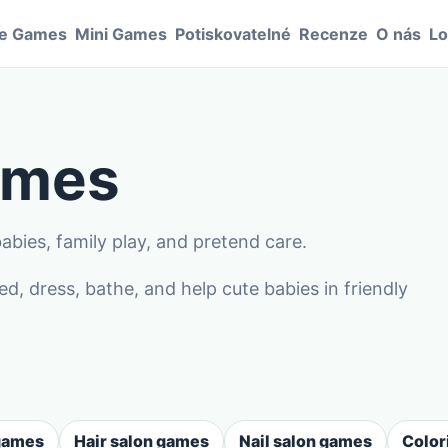
le Games
Mini Games
Potiskovatelné
Recenze
O nás
Lo
ames
abies, family play, and pretend care.
 dress, bathe, and help cute babies in friendly
 games
Hair salon games
Nail salon games
Color