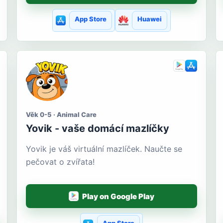
App Store
Huawei
Věk 0-5 · Animal Care
Yovik - vaše domácí mazlíčky
Yovik je váš virtuální mazlíček. Naučte se
pečovat o zvířata!
Play on Google Play