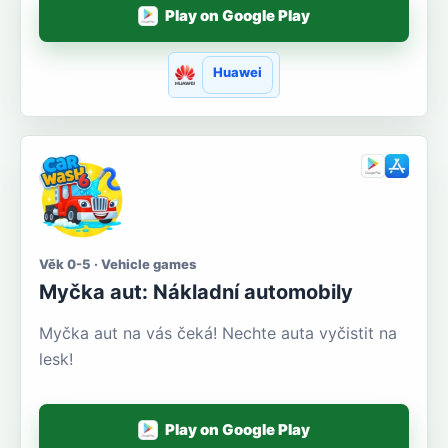
Play on Google Play
Huawei
Věk 0-5 · Vehicle games
Myčka aut: Nákladní automobily
Myčka aut na vás čeká! Nechte auta vyčistit na
lesk!
Play on Google Play