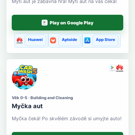
Mytí aut je zábavná hra! Mytí aut na vás čeká!
Play on Google Play
Huawei
Aptoide
App Store
Věk 0-5 · Building and Cleaning
Myčka aut
Myčka čeká! Po skvělém závodě si umyjte auto!