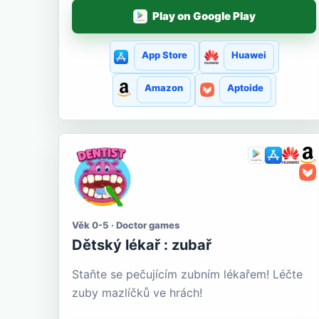
Play on Google Play
App Store
Huawei
Amazon
Aptoide
Věk 0-5 · Doctor games
Dětský lékař : zubař
Staňte se pečujícím zubním lékařem! Léčte
zuby mazlíčků ve hrách!