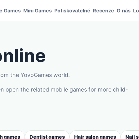
le Games
Mini Games
Potiskovatelné
Recenze
O nás
Lo
nline
 from the YovoGames world.
n open the related mobile games for more child-
sh games
Dentist games
Hair salon games
Nail 