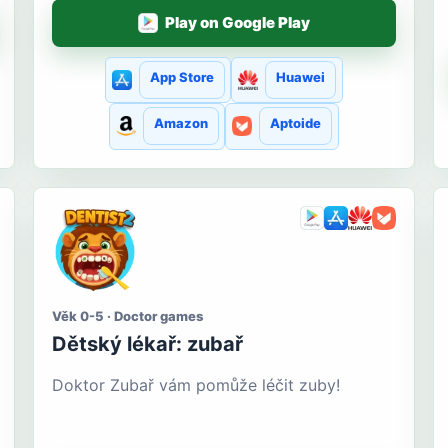
Play on Google Play
App Store
Huawei
Amazon
Aptoide
Věk 0-5 · Doctor games
Dětský lékař: zubař
Doktor Zubař vám pomůže léčit zuby!