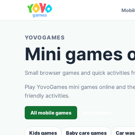
Mobi
YOVOGAMES
Mini games o
Small browser games and quick activities
Play YovoGames mini games online and the
friendly activities.
All mobile games
Mini Games
Kids games
Baby care games
Car wa