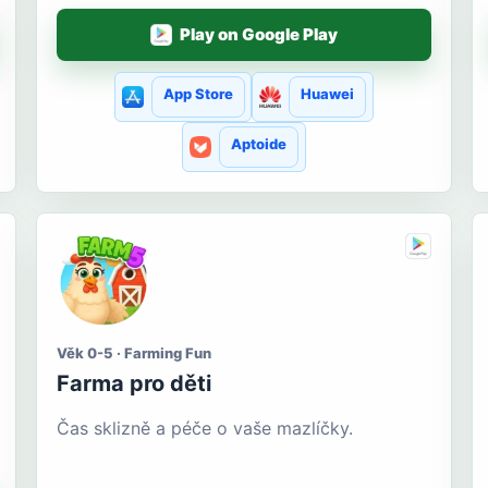
Play on Google Play
App Store
Huawei
Aptoide
Věk 0-5 · Farming Fun
Farma pro děti
Čas sklizně a péče o vaše mazlíčky.