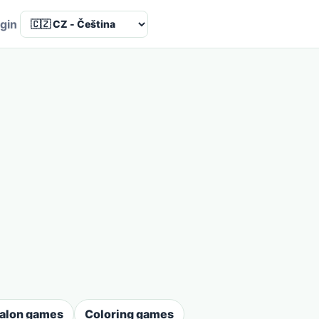
Language
gin
salon games
Coloring games