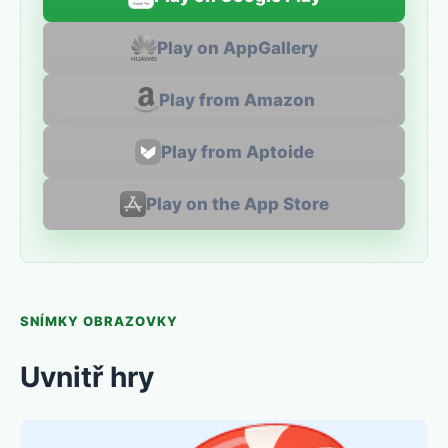
Play on AppGallery
Play from Amazon
Play from Aptoide
Play on the App Store
SNÍMKY OBRAZOVKY
Uvnitř hry