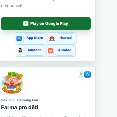
nemocnici!
Play on Google Play
App Store
Huawei
Amazon
Aptoide
Věk 0-5 · Farming Fun
Farma pro děti