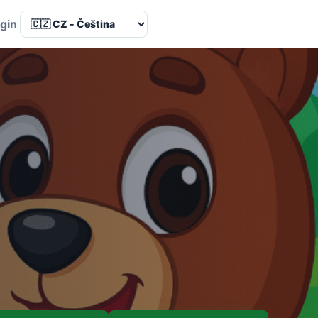
Language
gin