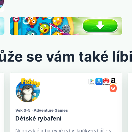
že se vám také líbi
Věk 0-5 · Adventure Games
Dětské rybaření
Neobvyklé a barevné ryby, kočky-rybář - v