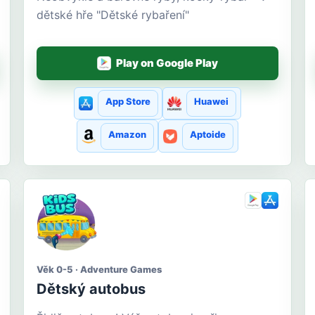
dětské hře "Dětské rybaření"
Play on Google Play
App Store
Huawei
Amazon
Aptoide
Věk 0-5 · Adventure Games
Dětský autobus