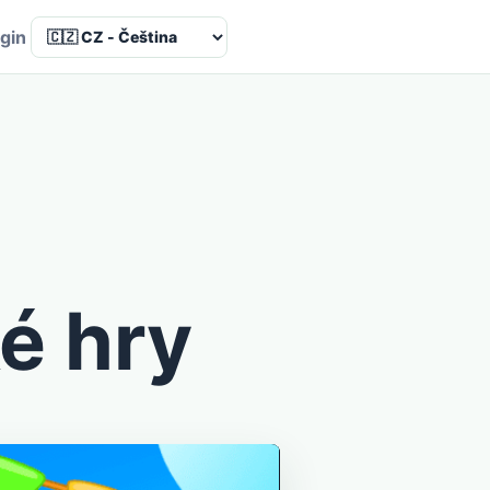
Language
gin
ké hry