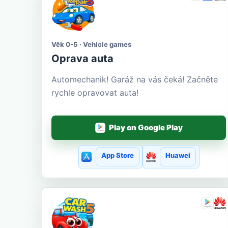
Věk 0-5 · Vehicle games
Oprava auta
Automechanik! Garáž na vás čeká! Začněte
rychle opravovat auta!
Play on Google Play
App Store
Huawei