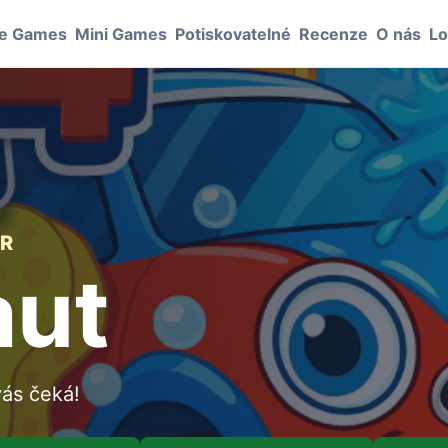
le Games
Mini Games
Potiskovatelné
Recenze
O nás
Lo
IR
aut
vás čeká!