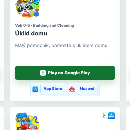
Věk 0-5 · Building and Cleaning
Úklid domu
Malý pomocník, pomozte s úklidem domu!
Play on Google Play
App Store
Huawei