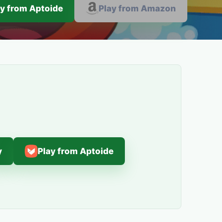
ay from Aptoide
Play from Amazon
y
Play from Aptoide