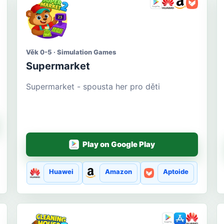
Věk 0-5 · Simulation Games
Supermarket
Supermarket - spousta her pro děti
Play on Google Play
Huawei
Amazon
Aptoide