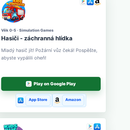
Věk 0-5 · Simulation Games
Hasiči - záchranná hlídka
Mladý hasič jít! Požární vůz čeká! Pospěšte,
abyste vypálili oheň!
Play on Google Play
App Store
Amazon