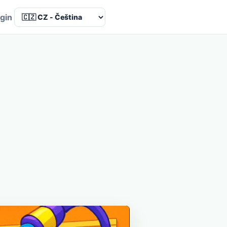
Language
gin