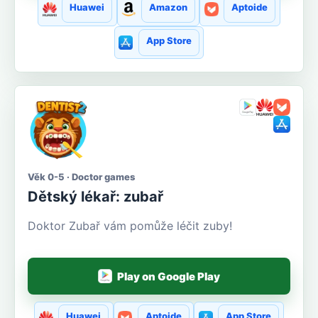
Huawei
Amazon
Aptoide
App Store
Věk 0-5 · Doctor games
Dětský lékař: zubař
Doktor Zubař vám pomůže léčit zuby!
Play on Google Play
Huawei
Aptoide
App Store