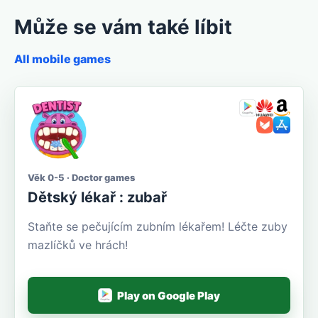
Může se vám také líbit
All mobile games
Věk 0-5 · Doctor games
Dětský lékař : zubař
Staňte se pečujícím zubním lékařem! Léčte zuby
mazlíčků ve hrách!
Play on Google Play