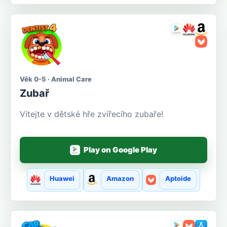
Věk 0-5 · Animal Care
Zubař
Vítejte v dětské hře zvířecího zubaře!
Play on Google Play
Huawei
Amazon
Aptoide