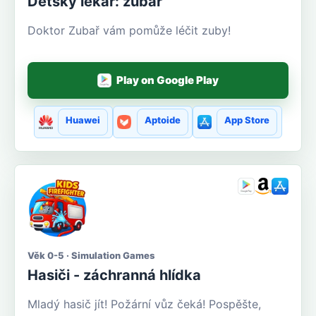
Dětský lékař: zubař
Doktor Zubař vám pomůže léčit zuby!
Play on Google Play
Huawei
Aptoide
App Store
Věk 0-5 · Simulation Games
Hasiči - záchranná hlídka
Mladý hasič jít! Požární vůz čeká! Pospěšte,