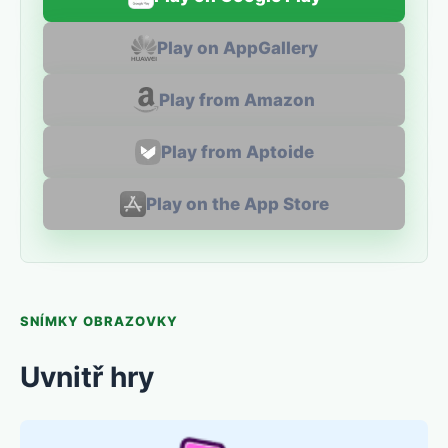
Play on AppGallery
Play from Amazon
Play from Aptoide
Play on the App Store
SNÍMKY OBRAZOVKY
Uvnitř hry