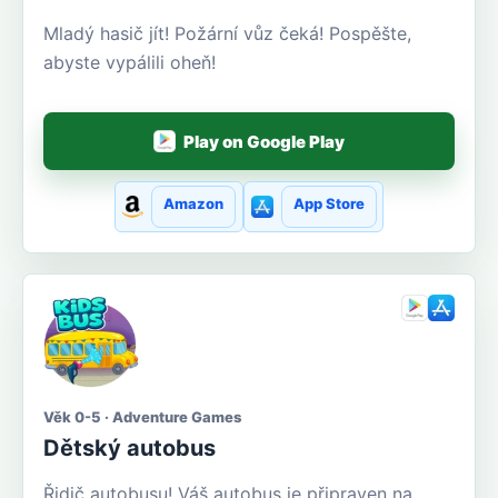
Mladý hasič jít! Požární vůz čeká! Pospěšte,
abyste vypálili oheň!
Play on Google Play
Amazon
App Store
Věk 0-5 · Adventure Games
Dětský autobus
Řidič autobusu! Váš autobus je připraven na