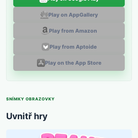
Play on AppGallery
Play from Amazon
Play from Aptoide
Play on the App Store
SNÍMKY OBRAZOVKY
Uvnitř hry