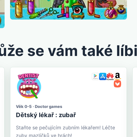
že se vám také líbi
Věk 0-5 · Doctor games
Dětský lékař : zubař
Staňte se pečujícím zubním lékařem! Léčte
zuby mazlíčků ve hrách!