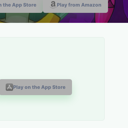
n the App Store
Play from Amazon
Play on the App Store