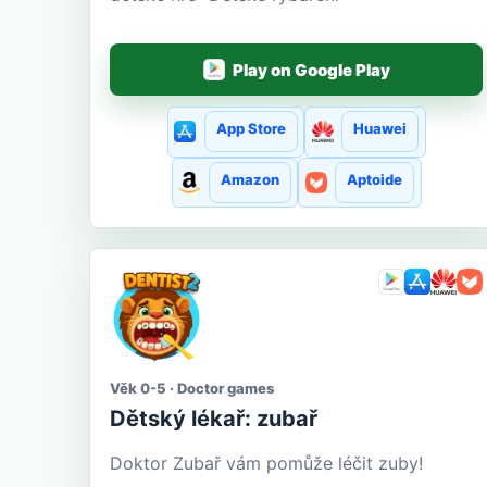
Play on Google Play
App Store
Huawei
Amazon
Aptoide
Věk 0-5 · Doctor games
Dětský lékař: zubař
Doktor Zubař vám pomůže léčit zuby!