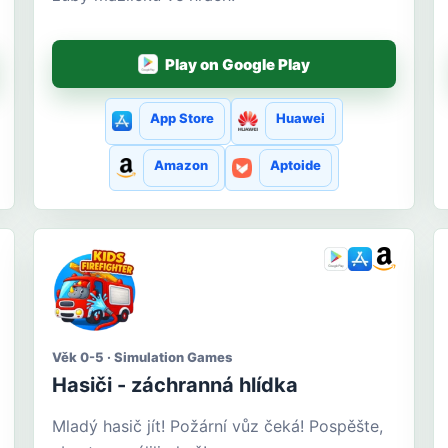
Play on Google Play
App Store
Huawei
Amazon
Aptoide
Věk 0-5 · Simulation Games
Hasiči - záchranná hlídka
Mladý hasič jít! Požární vůz čeká! Pospěšte,