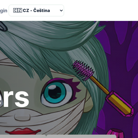
Language
gin
ers