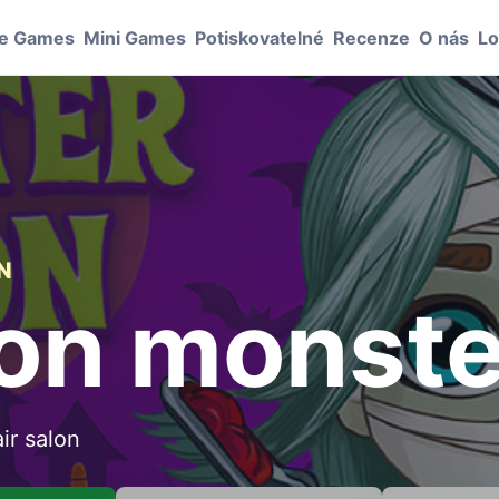
le Games
Mini Games
Potiskovatelné
Recenze
O nás
Lo
N
lon monst
ir salon