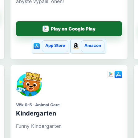
abyste vypálili oheň!
Play on Google Play
App Store
Amazon
Věk 0-5 · Animal Care
Kindergarten
Funny Kindergarten