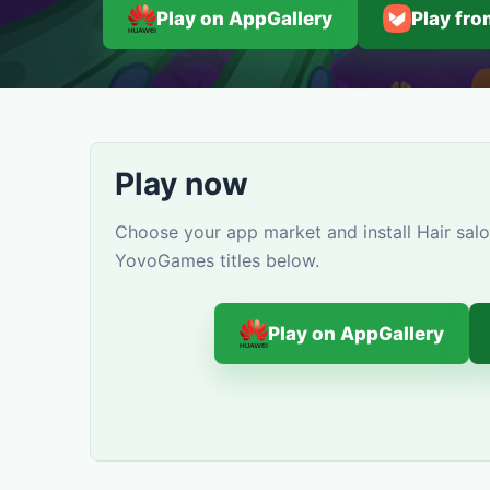
Play on AppGallery
Play fr
Play now
Choose your app market and install Hair salo
YovoGames titles below.
Play on AppGallery