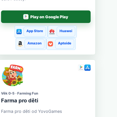
Play on Google Play
App Store
Huawei
Amazon
Aptoide
Věk 0-5 · Farming Fun
Farma pro děti
Farma pro děti od YovoGames