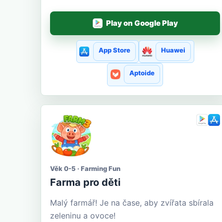
Play on Google Play
App Store
Huawei
Aptoide
Věk 0-5 · Farming Fun
Farma pro děti
Malý farmář! Je na čase, aby zvířata sbírala
zeleninu a ovoce!