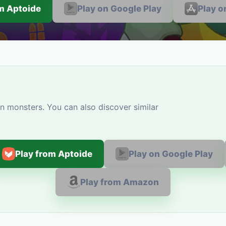
om Aptoide
Play on Google Play
Play o
n monsters. You can also discover similar
Play from Aptoide
Play on Google Play
Play from Amazon