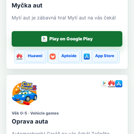
Myčka aut
Mytí aut je zábavná hra! Mytí aut na vás čeká!
Play on Google Play
Huawei
Aptoide
App Store
Věk 0-5 · Vehicle games
Oprava auta
Automechanik! Garáž na vás čeká! Začněte