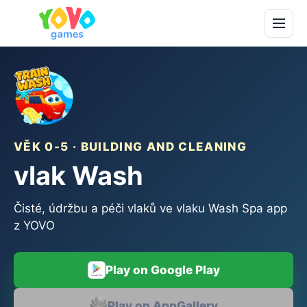
VĚK 0-5 · BUILDING AND CLEANING
vlak Wash
Čisté, údržbu a péči vlaků ve vlaku Wash Spa app
z YOVO
Play on Google Play
Play on AppGallery