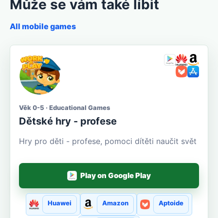
Může se vám také líbit
All mobile games
Věk 0-5 · Educational Games
Dětské hry - profese
Hry pro děti - profese, pomoci dítěti naučit svět
Play on Google Play
Huawei
Amazon
Aptoide