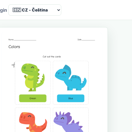
Language
gin