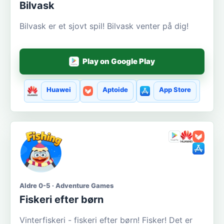
Bilvask
Bilvask er et sjovt spil! Bilvask venter på dig!
Play on Google Play
Huawei
Aptoide
App Store
Aldre 0-5 · Adventure Games
Fiskeri efter børn
Vinterfiskeri - fiskeri efter børn! Fisker! Det er