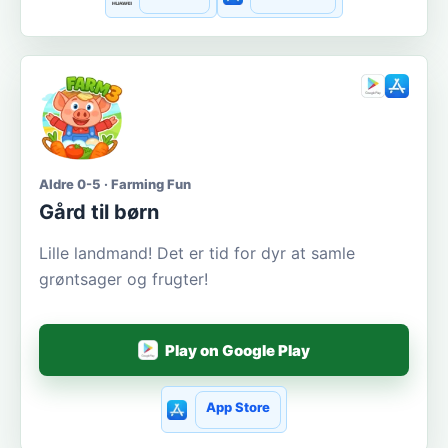
Aldre 0-5 · Farming Fun
Gård til børn
Lille landmand! Det er tid for dyr at samle
grøntsager og frugter!
Play on Google Play
App Store