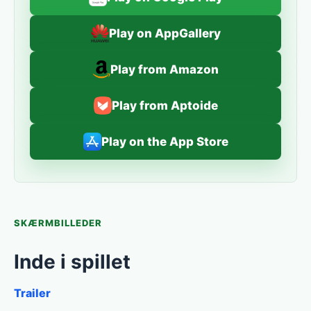
Play on AppGallery
Play from Amazon
Play from Aptoide
Play on the App Store
SKÆRMBILLEDER
Inde i spillet
Trailer