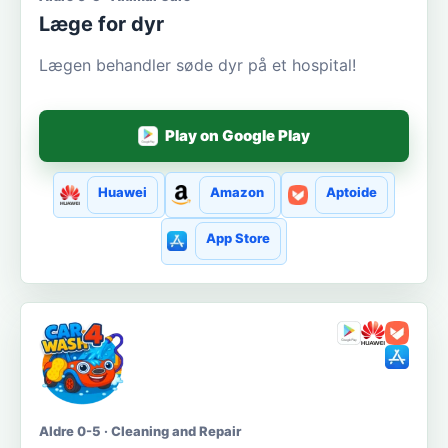
Læge for dyr
Lægen behandler søde dyr på et hospital!
Play on Google Play
Huawei
Amazon
Aptoide
App Store
Aldre 0-5 · Cleaning and Repair