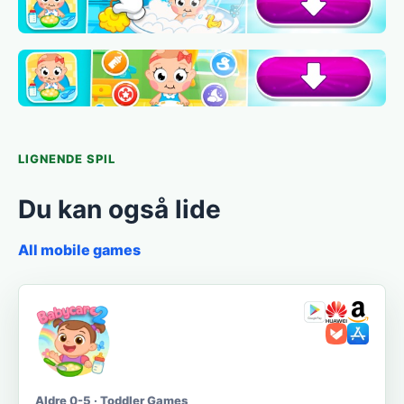
LIGNENDE SPIL
Du kan også lide
All mobile games
Aldre 0-5 · Toddler Games