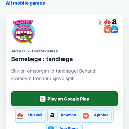
All mobile games
Aldre 0-5 · Doctor games
Børnelæge : tandlæge
Bliv en omsorgsfuld tandlæge! Behandl
kæledyrs tænder i sjove spil!
Play on Google Play
Huawei
Amazon
Aptoide
App Store