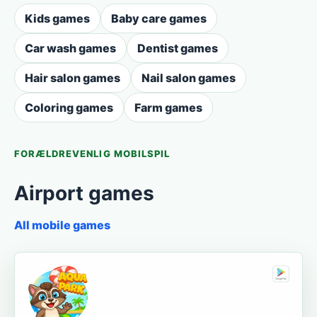
Kids games
Baby care games
Car wash games
Dentist games
Hair salon games
Nail salon games
Coloring games
Farm games
FORÆLDREVENLIG MOBILSPIL
Airport games
All mobile games