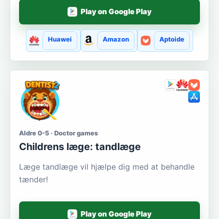
Play on Google Play
Huawei
Amazon
Aptoide
Aldre 0-5 · Doctor games
Сhildrens læge: tandlæge
Læge tandlæge vil hjælpe dig med at behandle
tænder!
Play on Google Play