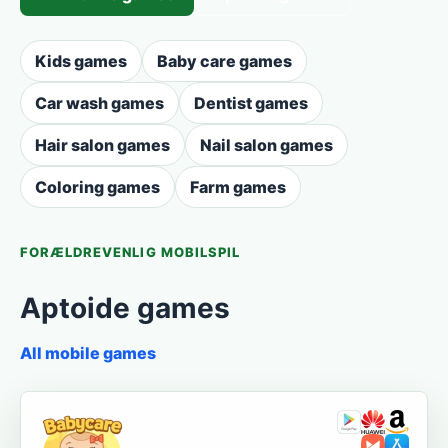
Kids games
Baby care games
Car wash games
Dentist games
Hair salon games
Nail salon games
Coloring games
Farm games
FORÆLDREVENLIG MOBILSPIL
Aptoide games
All mobile games