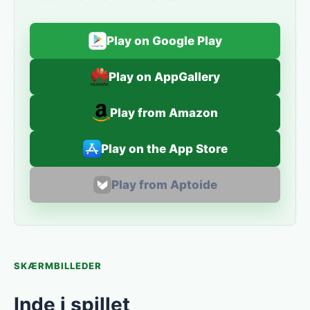
Play on Google Play
Play on AppGallery
Play from Amazon
Play on the App Store
Play from Aptoide
SKÆRMBILLEDER
Inde i spillet