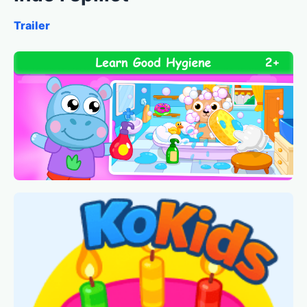
Trailer