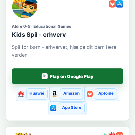
Aldre 0-5 · Educational Games
Kids Spil - erhverv
Spil for børn - erhvervet, hjælpe dit barn lære
verden
Play on Google Play
Huawei
Amazon
Aptoide
App Store