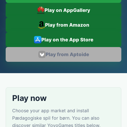
Play on AppGallery
Play from Amazon
Play on the App Store
Play from Aptoide
Play now
Choose your app market and install
Pædagogiske spil for børn. You can also
discover similar YovoGames titles below.