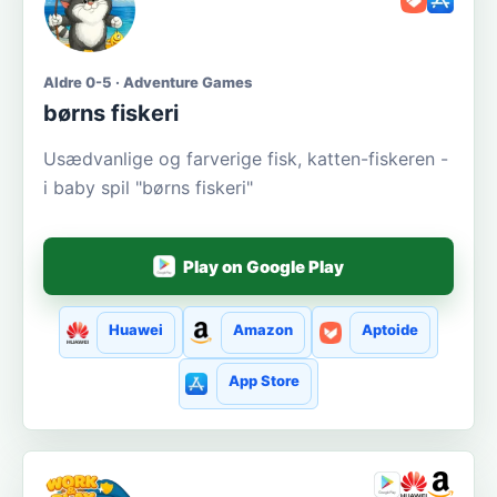
Aldre 0-5 · Adventure Games
børns fiskeri
Usædvanlige og farverige fisk, katten-fiskeren -
i baby spil "børns fiskeri"
Play on Google Play
Huawei
Amazon
Aptoide
App Store