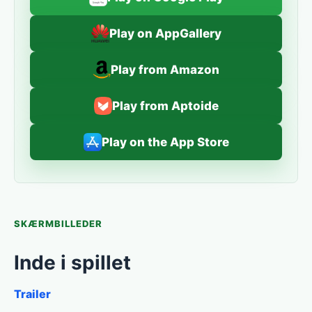
Play on AppGallery
Play from Amazon
Play from Aptoide
Play on the App Store
SKÆRMBILLEDER
Inde i spillet
Trailer