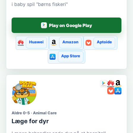
i baby spil "børns fiskeri"
Play on Google Play
Huawei
Amazon
Aptoide
App Store
Aldre 0-5 · Animal Care
Læge for dyr