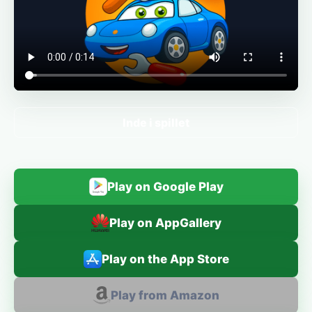
Inde i spillet
Play on Google Play
Play on AppGallery
Play on the App Store
Play from Amazon