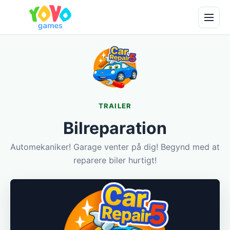
TRAILER
Bilreparation
Automekaniker! Garage venter på dig! Begynd med at
reparere biler hurtigt!