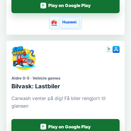
Play on Google Play
Huawei
Aldre 0-5 · Vehicle games
Bilvask: Lastbiler
Carwash venter på dig! Få biler rengjort til
glansen
Play on Google Play