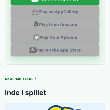
Play on AppGallery
Play from Amazon
Play from Aptoide
Play on the App Store
SKÆRMBILLEDER
Inde i spillet