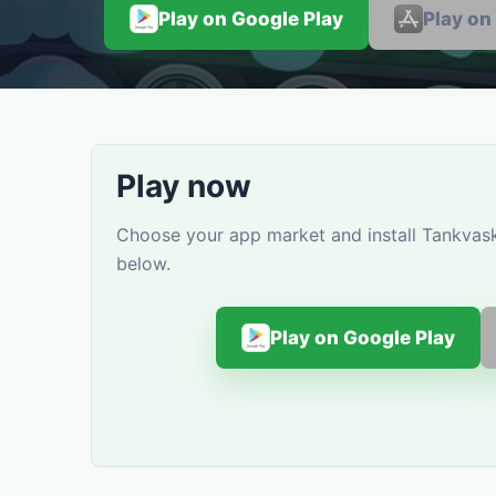
Play on Google Play
Play on
Play now
Choose your app market and install Tankvask
below.
Play on Google Play