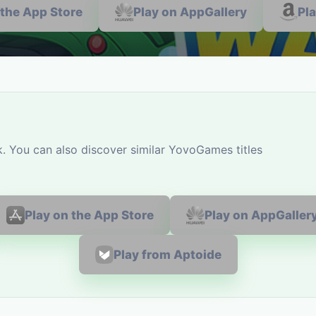
 the App Store
Play on AppGallery
Pl
. You can also discover similar YovoGames titles
Play on the App Store
Play on AppGaller
Play from Aptoide