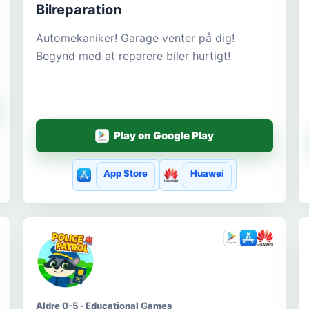
Bilreparation
Automekaniker! Garage venter på dig!
Begynd med at reparere biler hurtigt!
Play on Google Play
App Store
Huawei
Aldre 0-5 · Educational Games