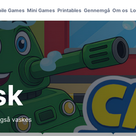
ile Games
Mini Games
Printables
Gennemgå
Om os
Lo
sk
også vaskes