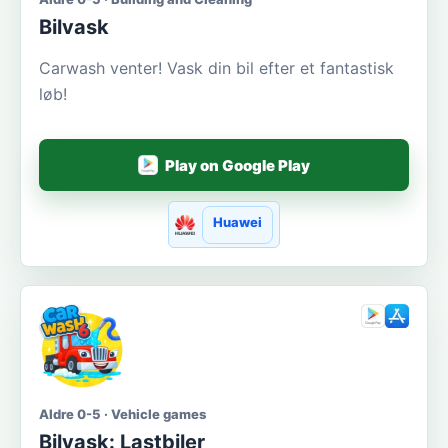
Bilvask
Carwash venter! Vask din bil efter et fantastisk
løb!
Play on Google Play
Huawei
Aldre 0-5 · Vehicle games
Bilvask: Lastbiler