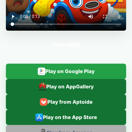
Inde i spillet
Play on Google Play
Play on AppGallery
Play from Aptoide
Play on the App Store