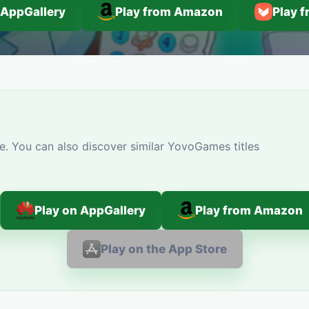
 AppGallery
Play from Amazon
Play 
. You can also discover similar YovoGames titles
Play on AppGallery
Play from Amazon
Play on the App Store