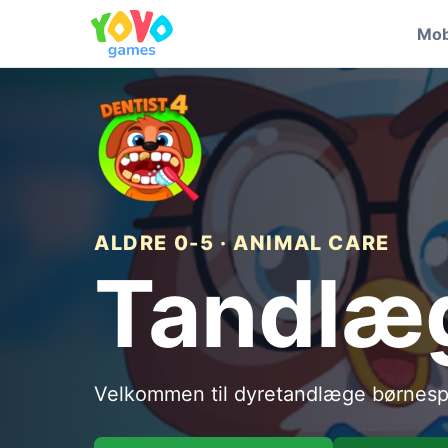
Mob
ALDRE 0-5 · ANIMAL CARE
Tandlæ
Velkommen til dyretandlæge børnespi