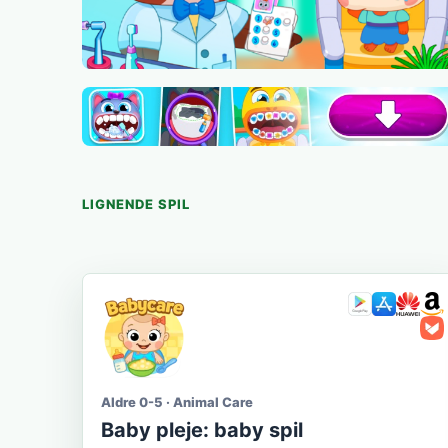
LIGNENDE SPIL
Aldre 0-5 · Animal Care
Baby pleje: baby spil