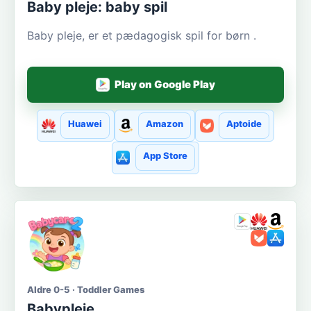
Baby pleje: baby spil
Baby pleje, er et pædagogisk spil for børn .
Play on Google Play
Huawei
Amazon
Aptoide
App Store
Aldre 0-5 · Toddler Games
Babypleje