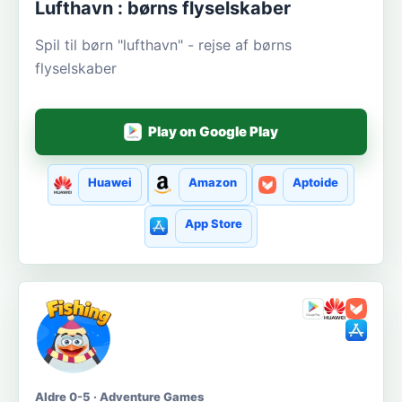
Lufthavn : børns flyselskaber
Spil til børn "lufthavn" - rejse af børns
flyselskaber
Play on Google Play
Huawei
Amazon
Aptoide
App Store
Aldre 0-5 · Adventure Games