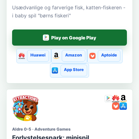
Usædvanlige og farverige fisk, katten-fiskeren -
i baby spil "børns fiskeri"
Play on Google Play
Huawei
Amazon
Aptoide
App Store
Aldre 0-5 · Adventure Games
Forlystelsespark: minispil