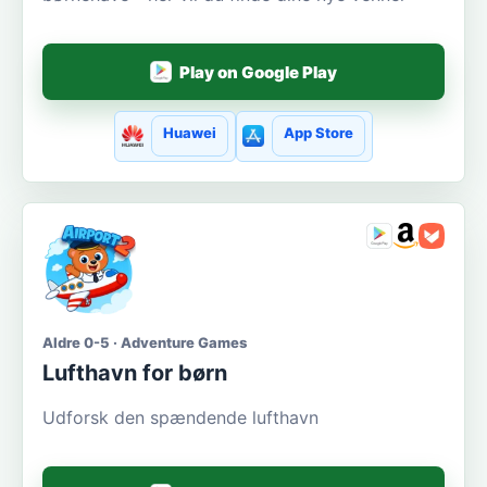
Play on Google Play
Huawei
App Store
Aldre 0-5 · Adventure Games
Lufthavn for børn
Udforsk den spændende lufthavn