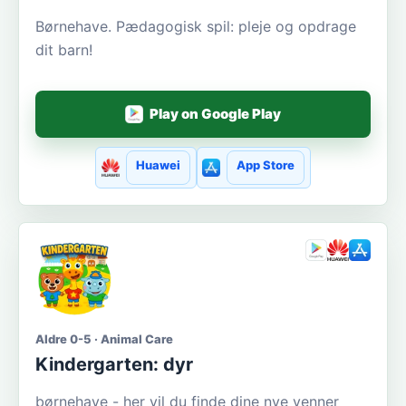
Børnehave. Pædagogisk spil: pleje og opdrage
dit barn!
Play on Google Play
Huawei
App Store
Aldre 0-5 · Animal Care
Kindergarten: dyr
børnehave - her vil du finde dine nye venner