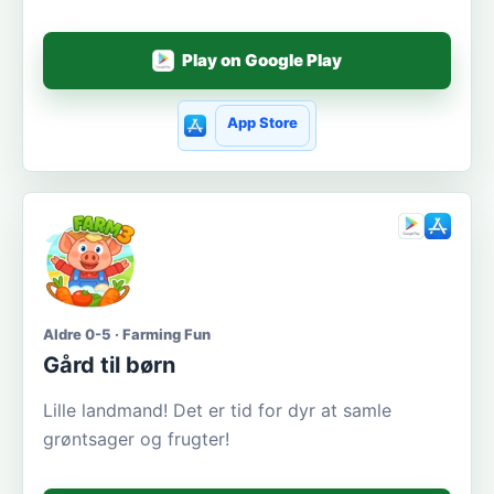
Play on Google Play
App Store
Aldre 0-5 · Farming Fun
Gård til børn
Lille landmand! Det er tid for dyr at samle
grøntsager og frugter!