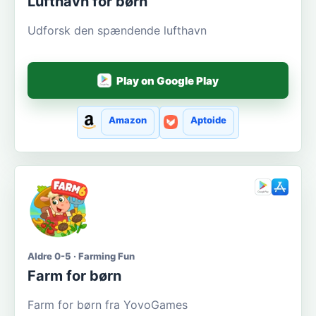
Lufthavn for børn
Udforsk den spændende lufthavn
Play on Google Play
Amazon
Aptoide
Aldre 0-5 · Farming Fun
Farm for børn
Farm for børn fra YovoGames