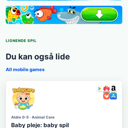
LIGNENDE SPIL
Du kan også lide
All mobile games
Aldre 0-5 · Animal Care
Baby pleje: baby spil