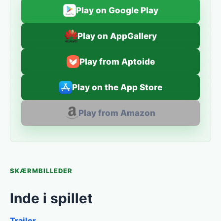
Play on Google Play
Play on AppGallery
Play from Aptoide
Play on the App Store
Play from Amazon
SKÆRMBILLEDER
Inde i spillet
Trailer