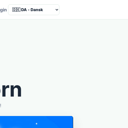
Language
gin
ørn
!