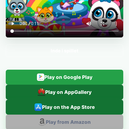
Inde i spillet
Play on Google Play
Play on AppGallery
Play on the App Store
Play from Amazon