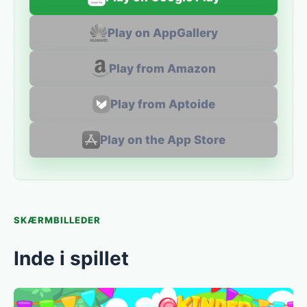
Play on AppGallery
Play from Amazon
Play from Aptoide
Play on the App Store
SKÆRMBILLEDER
Inde i spillet