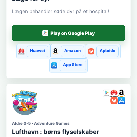
Lægen behandler søde dyr på et hospital!
Play on Google Play
Huawei
Amazon
Aptoide
App Store
Aldre 0-5 · Adventure Games
Lufthavn : børns flyselskaber