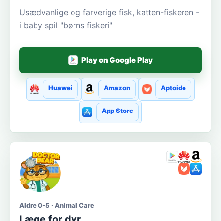
Usædvanlige og farverige fisk, katten-fiskeren -
i baby spil "børns fiskeri"
Play on Google Play
Huawei
Amazon
Aptoide
App Store
Aldre 0-5 · Animal Care
Læge for dyr