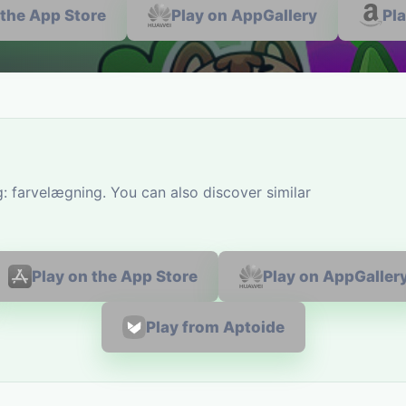
 the App Store
Play on AppGallery
Pl
 farvelægning. You can also discover similar
Play on the App Store
Play on AppGaller
Play from Aptoide