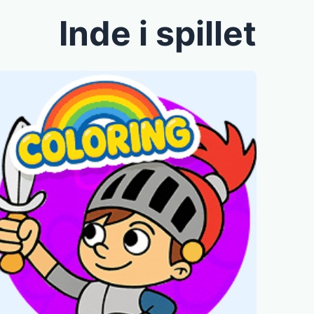
Inde i spillet