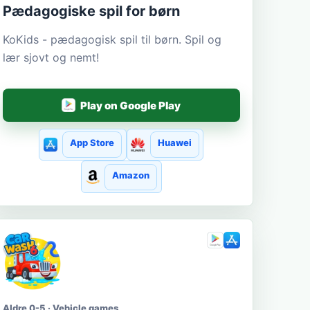
Pædagogiske spil for børn
KoKids - pædagogisk spil til børn. Spil og
lær sjovt og nemt!
Play on Google Play
App Store
Huawei
Amazon
Aldre 0-5 · Vehicle games