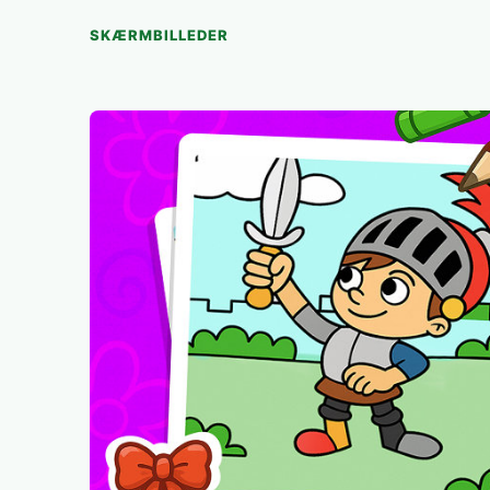
SKÆRMBILLEDER