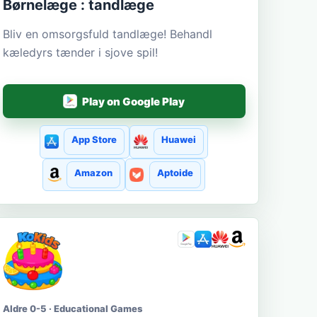
Børnelæge : tandlæge
Bliv en omsorgsfuld tandlæge! Behandl
kæledyrs tænder i sjove spil!
Play on Google Play
App Store
Huawei
Amazon
Aptoide
Aldre 0-5 · Educational Games