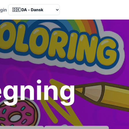
Language
gin
ægning