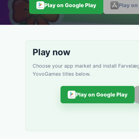
Play on Google Play
Play on
Play now
Choose your app market and install Farvelæg:
YovoGames titles below.
Play on Google Play