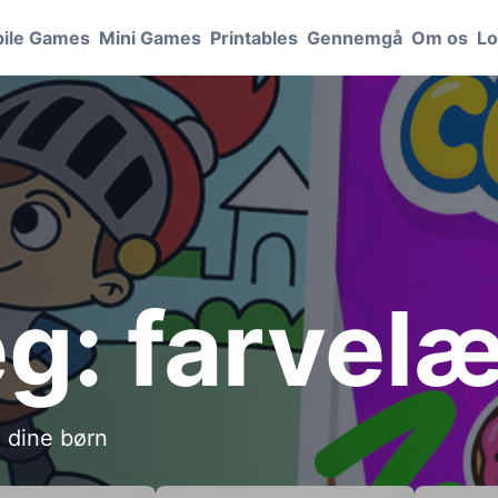
ile Games
Mini Games
Printables
Gennemgå
Om os
Lo
g: farvel
l dine børn