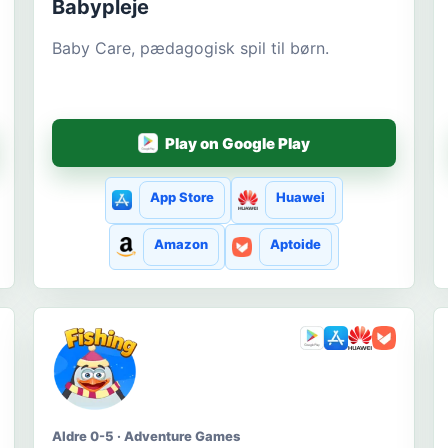
Babypleje
Baby Care, pædagogisk spil til børn.
Play on Google Play
App Store
Huawei
Amazon
Aptoide
Aldre 0-5 · Adventure Games