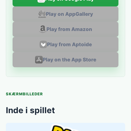
Play on AppGallery
Play from Amazon
Play from Aptoide
Play on the App Store
SKÆRMBILLEDER
Inde i spillet