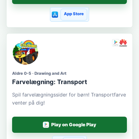
App Store
Aldre 0-5 · Drawing and Art
Farvelægning: Transport
Spil farvelægningssider for børn! Transportfarve
venter på dig!
Play on Google Play