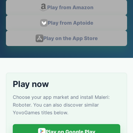
Play from Amazon
Play from Aptoide
Play on the App Store
Play now
Choose your app market and install Maleri:
Roboter. You can also discover similar
YovoGames titles below.
Play on Google Play