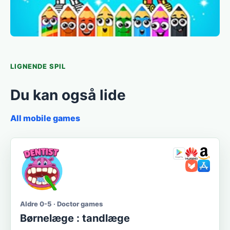
LIGNENDE SPIL
Du kan også lide
All mobile games
Aldre 0-5 · Doctor games
Børnelæge : tandlæge