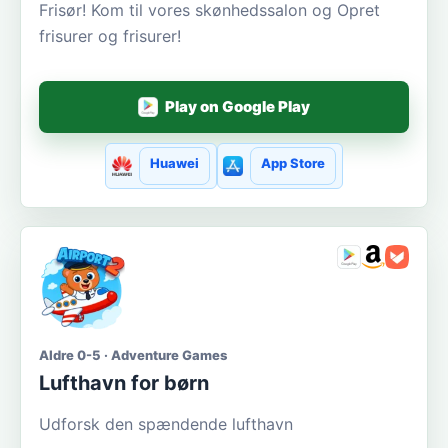
Frisør! Kom til vores skønhedssalon og Opret
frisurer og frisurer!
Play on Google Play
Huawei
App Store
Aldre 0-5 · Adventure Games
Lufthavn for børn
Udforsk den spændende lufthavn