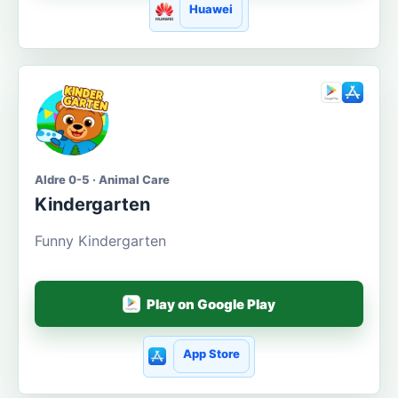
Huawei
Aldre 0-5 · Animal Care
Kindergarten
Funny Kindergarten
Play on Google Play
App Store