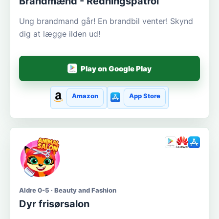
Brandmænd - Redningspatrol
Ung brandmand går! En brandbil venter! Skynd
dig at lægge ilden ud!
Play on Google Play
Amazon
App Store
Aldre 0-5 · Beauty and Fashion
Dyr frisørsalon