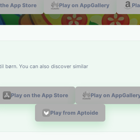
 the App Store
Play on AppGallery
Pl
il børn. You can also discover similar
Play on the App Store
Play on AppGaller
Play from Aptoide