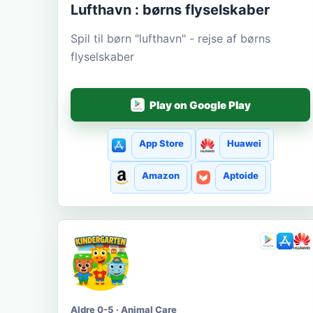
Lufthavn : børns flyselskaber
Spil til børn "lufthavn" - rejse af børns
flyselskaber
Play on Google Play
App Store
Huawei
Amazon
Aptoide
Aldre 0-5 · Animal Care