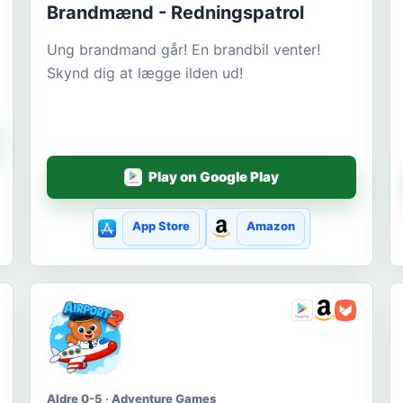
Brandmænd - Redningspatrol
Ung brandmand går! En brandbil venter!
Skynd dig at lægge ilden ud!
Play on Google Play
App Store
Amazon
Aldre 0-5 · Adventure Games