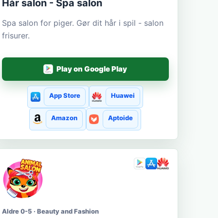
Hår salon - Spa salon
Spa salon for piger. Gør dit hår i spil - salon
frisurer.
Play on Google Play
App Store
Huawei
Amazon
Aptoide
Aldre 0-5 · Beauty and Fashion