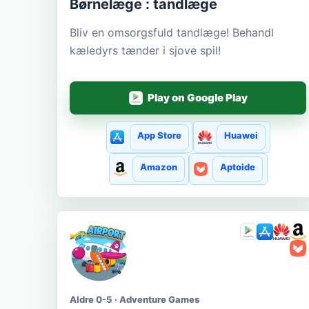
Børnelæge : tandlæge
Bliv en omsorgsfuld tandlæge! Behandl
kæledyrs tænder i sjove spil!
Play on Google Play
App Store
Huawei
Amazon
Aptoide
Aldre 0-5 · Adventure Games