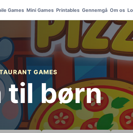
ile Games
Mini Games
Printables
Gennemgå
Om os
Lo
ESTAURANT GAMES
 til børn