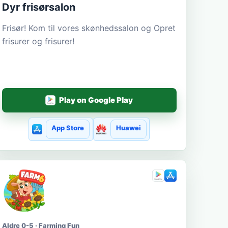
Dyr frisørsalon
Frisør! Kom til vores skønhedssalon og Opret
frisurer og frisurer!
Play on Google Play
App Store
Huawei
Aldre 0-5 · Farming Fun