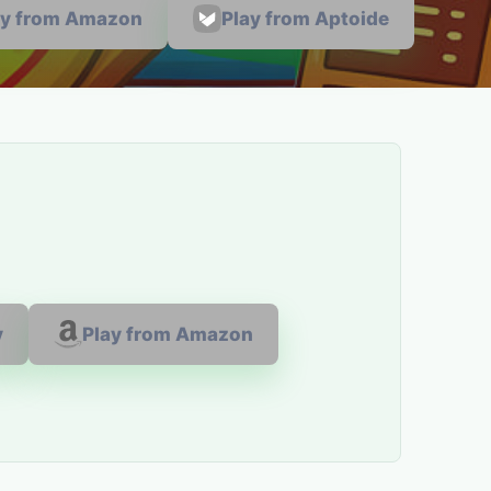
ay from Amazon
Play from Aptoide
y
Play from Amazon