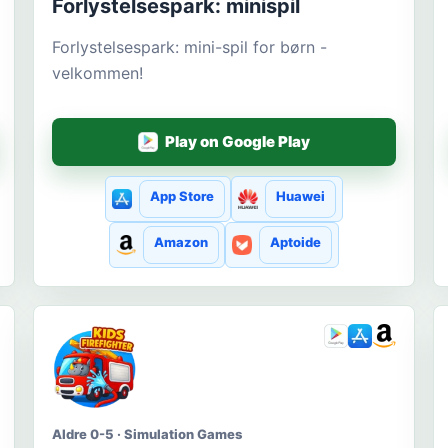
Forlystelsespark: minispil
Forlystelsespark: mini-spil for børn -
velkommen!
Play on Google Play
App Store
Huawei
Amazon
Aptoide
Aldre 0-5 · Simulation Games