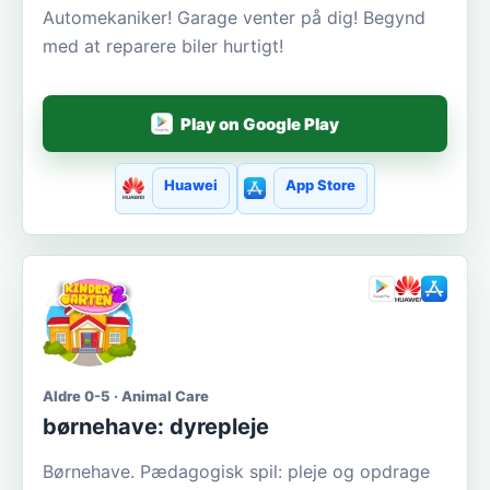
Automekaniker! Garage venter på dig! Begynd
med at reparere biler hurtigt!
Play on Google Play
Huawei
App Store
Aldre 0-5 · Animal Care
børnehave: dyrepleje
Børnehave. Pædagogisk spil: pleje og opdrage