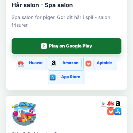
Hår salon - Spa salon
Spa salon for piger. Gør dit hår i spil - salon
frisurer.
Play on Google Play
Huawei
Amazon
Aptoide
App Store