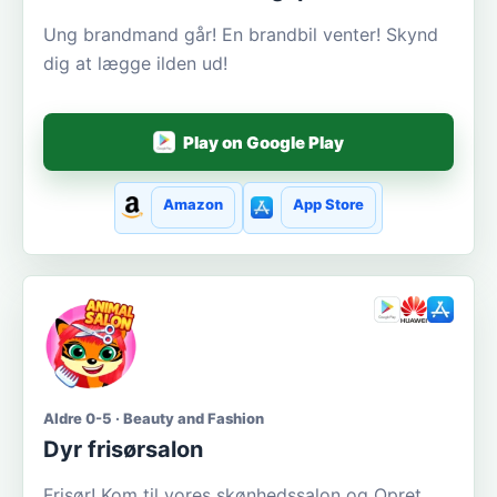
Ung brandmand går! En brandbil venter! Skynd
dig at lægge ilden ud!
Play on Google Play
Amazon
App Store
Aldre 0-5 · Beauty and Fashion
Dyr frisørsalon
Frisør! Kom til vores skønhedssalon og Opret