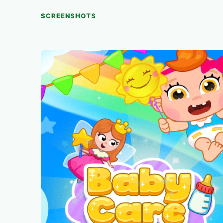
SCREENSHOTS