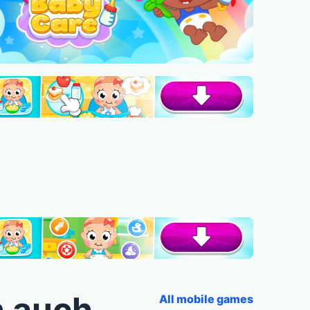
n auch
All mobile games