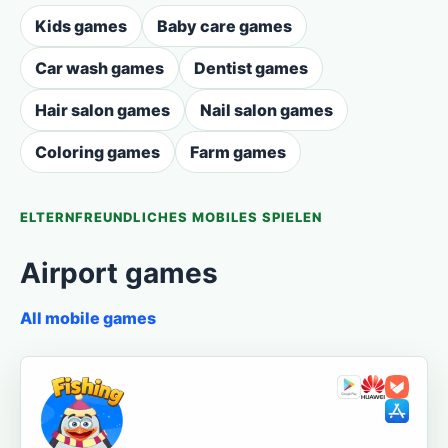
Kids games
Baby care games
Car wash games
Dentist games
Hair salon games
Nail salon games
Coloring games
Farm games
ELTERNFREUNDLICHES MOBILES SPIELEN
Airport games
All mobile games